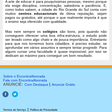
A arte de educar é para pouquíssimas pessoas, mesmo porque
ela exige disciplina, concentração, sabedoria e paciência. E,
como todos sabem, a cidade do Rio Grande do Sul conta com
muitos
centros educacionais
de ótima reputação, sejam
pagos ou gratuitos, até porque o que realmente importa é que
o ensino seja oferecido com qualidade.
Mas nem sempre os
colégios
são bons, pois quando não
conseguem oferecer uma boa infra-estrutura, o estudo pode
ser levado como algo chato e de pouca importância. Entretanto
para que nos tornemos bons cidadãos, é preciso estudar, se
aprofundar em vários assuntos e sempre tentar progredir. Para
alguns cursar uma faculdade é quase impossível, por isso se
dedicam ao máximo para conseguir um bom resultado.
Sobre o EncontraAlvorada
Fale com EncontraAlvorada
ANUNCIE:
|
Com Destaque
Anuncie Grátis
|
Termos do Serviço
Política de Privacidade