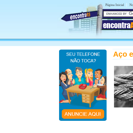
|
Página Inicial
No
encontra
Aço e