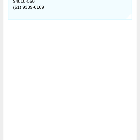
94818-550
(51) 9339-6169