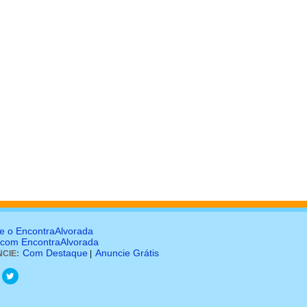
e o EncontraAlvorada
 com EncontraAlvorada
Com Destaque
Anuncie Grátis
CIE:
|