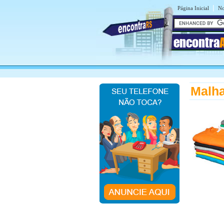
|
Página Inicial
No
encontra
Malha