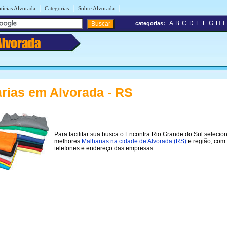
|
|
|
tícias Alvorada
Categorias
Sobre Alvorada
A
B
C
D
E
F
G
H
I
categorias:
Alvorada
rias em Alvorada - RS
Para facilitar sua busca o Encontra Rio Grande do Sul selecio
melhores
Malharias na cidade de Alvorada (RS)
e região, com
telefones e endereço das empresas.