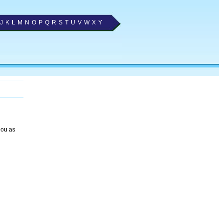
J
K
L
M
N
O
P
Q
R
S
T
U
V
W
X
Y
nou as