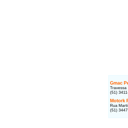
Gmac Pe
Travessa 
(51) 3411
Motork 
Rua Marti
(51) 344