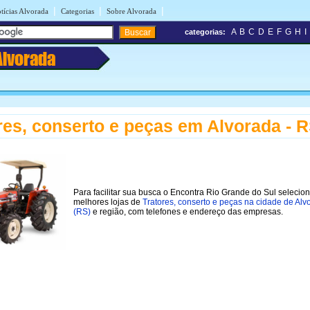
|
|
|
tícias Alvorada
Categorias
Sobre Alvorada
A
B
C
D
E
F
G
H
I
categorias:
Alvorada
res, conserto e peças em Alvorada - 
Para facilitar sua busca o Encontra Rio Grande do Sul selecio
melhores lojas de
Tratores, conserto e peças na cidade de Alv
(RS)
e região, com telefones e endereço das empresas.