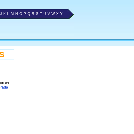
J
K
L
M
N
O
P
Q
R
S
T
U
V
W
X
Y
RS
nou as
orada