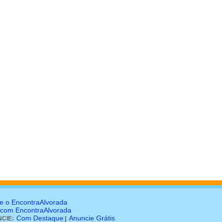
e o EncontraAlvorada
 com EncontraAlvorada
Com Destaque
Anuncie Grátis
CIE:
|